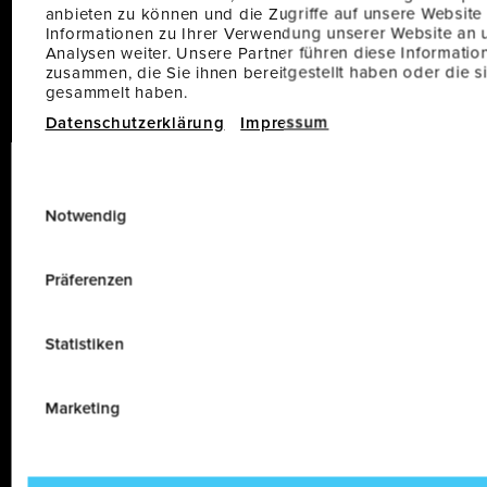
Wallbox Kaufoptionen
anbieten zu können und die Zugriffe auf unsere Website
Informationen zu Ihrer Verwendung unserer Website an 
Analysen weiter. Unsere Partner führen diese Informati
Ob mit oder ohne Installation – finde deine
zusammen, die Sie ihnen bereitgestellt haben oder die 
passende Kaufoption.
gesammelt haben.
Datenschutzerklärung
Impressum
KAUFOPTIONEN ENTDECKEN
E
Notwendig
i
n
w
Warum MENNEKES?
Präferenzen
i
l
MENNEKES ist Spezialist für intelligente
Statistiken
l
Ladelösungen im Bereich E-Mobilität.
i
g
Marketing
MEHR ERFAHREN
u
n
g