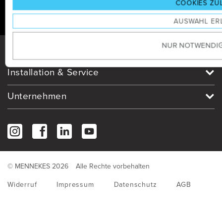
COOKIES ZU
s
AUSWAHL ER
a
u
NUR NOTWENDIG
s
Produkte
w
a
Installation & Service
h
l
Unternehmen
© MENNEKES 2026
Alle Rechte vorbehalten
Widerruf
Impressum
Datenschutz
AGB