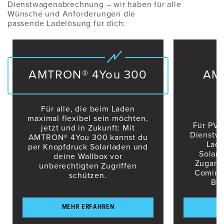
Dienstwagenabrechnung – wir haben für alle
Wünsche und Anforderungen die
passende Ladelösung für dich:
AMTRON® 4You 300
AM
Für alle, die beim Laden
maximal flexibel sein möchten,
Für PV-
jetzt und in Zukunft: Mit
Dienstwa
AMTRON® 4You 300 kannst du
Lade
per Knopfdruck Solarladen und
Solarl
deine Wallbox vor
Zugangs
unberechtigten Zugriffen
Coming
schützen.
Bo
MEHR ERFAHREN