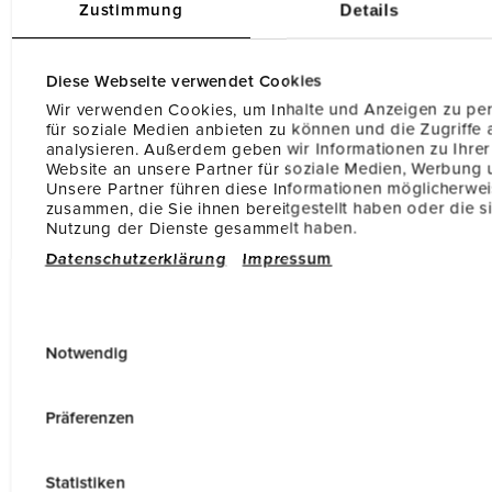
Details
Zustimmung
Diese Webseite verwendet Cookies
Wir verwenden Cookies, um Inhalte und Anzeigen zu per
für soziale Medien anbieten zu können und die Zugriffe 
analysieren. Außerdem geben wir Informationen zu Ihre
Website an unsere Partner für soziale Medien, Werbung 
Unsere Partner führen diese Informationen möglicherwei
zusammen, die Sie ihnen bereitgestellt haben oder die s
Nutzung der Dienste gesammelt haben.
Datenschutzerklärung
Impressum
E
Notwendig
i
n
w
Präferenzen
Wallbox
kaufen und
i
Installation
direkt dazu
l
Statistiken