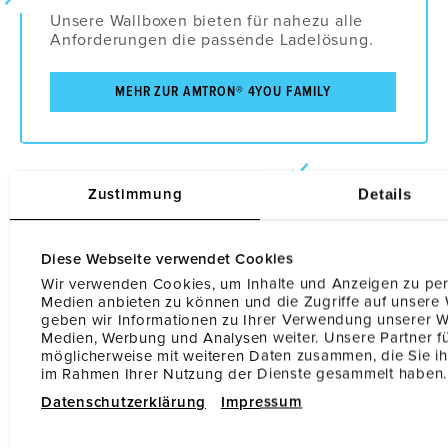
Unsere Wallboxen bieten für nahezu alle
Anforderungen die passende Ladelösung.
MEHR ZUR AMTRON® 4YOU FAMILY
Details
Zustimmung
MENNEKES Wallbox-Shop
Diese Webseite verwendet Cookies
MENNEKES Wallboxen für zu Hause und
Wir verwenden Cookies, um Inhalte und Anzeigen zu pers
hochwertige Ladekabel online kaufen!
Medien anbieten zu können und die Zugriffe auf unsere
geben wir Informationen zu Ihrer Verwendung unserer We
Medien, Werbung und Analysen weiter. Unsere Partner f
ZUM SHOP
möglicherweise mit weiteren Daten zusammen, die Sie ihn
im Rahmen Ihrer Nutzung der Dienste gesammelt haben.
Datenschutzerklärung
Impressum