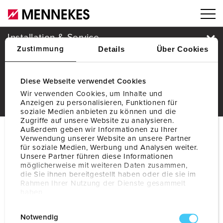
Produkte
Installation & Service
Details
Über Cookies
Zustimmung
Unternehmen
Diese Webseite verwendet Cookies
Wir verwenden Cookies, um Inhalte und
Anzeigen zu personalisieren, Funktionen für
soziale Medien anbieten zu können und die
Zugriffe auf unsere Website zu analysieren.
Außerdem geben wir Informationen zu Ihrer
© MENNEKES 2026
Alle Rechte vorbehalten
Verwendung unserer Website an unsere Partner
für soziale Medien, Werbung und Analysen weiter.
Widerruf
Impressum
Datenschutz
AGB
Unsere Partner führen diese Informationen
möglicherweise mit weiteren Daten zusammen,
die Sie ihnen bereitgestellt haben oder die sie im
Rahmen Ihrer Nutzung der Dienste gesammelt
haben.
Datenschutzerklärung
Impressum
E
Notwendig
i